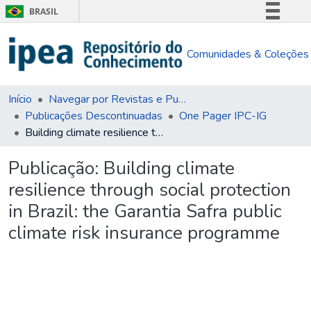
BRASIL
Simplifique!
Comunidades & Coleções
Comunica BR
Participe
Acesso à informação
Início
Navegar por Revistas e Publicações Seriadas
Publicações Descontinuadas
One Pager IPC-IG
Legislação
Building climate resilience through social protection in Brazil: the Garantia Safra public climate risk insurance programme
Canais
Publicação:
Building climate
resilience through social protection
in Brazil: the Garantia Safra public
climate risk insurance programme