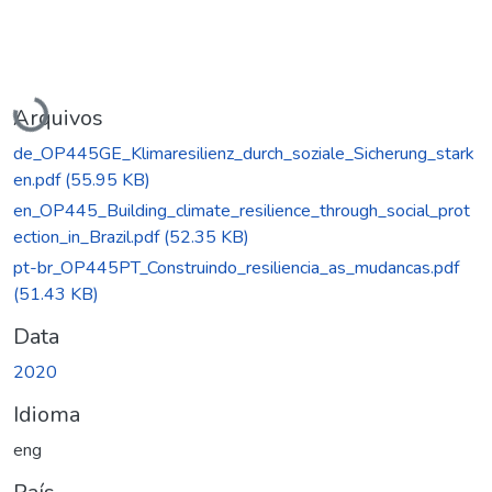
Carregando...
Arquivos
de_OP445GE_Klimaresilienz_durch_soziale_Sicherung_stark
en.pdf
(55.95 KB)
en_OP445_Building_climate_resilience_through_social_prot
ection_in_Brazil.pdf
(52.35 KB)
pt-br_OP445PT_Construindo_resiliencia_as_mudancas.pdf
(51.43 KB)
Data
2020
Idioma
eng