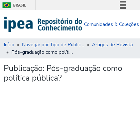
BRASIL
Simplifique!
Comunidades & Coleções
Comunica BR
Participe
Acesso à informação
Início
Navegar por Tipo de Publicação
Artigos de Revista
Pós-graduação como política pública?
Legislação
Canais
Publicação:
Pós-graduação como
política pública?
gando...