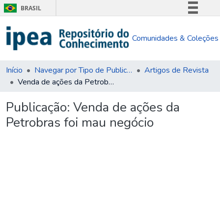
BRASIL
Simplifique!
Comunidades & Coleções
Comunica BR
Participe
Acesso à informação
Início
Navegar por Tipo de Publicação
Artigos de Revista
Venda de ações da Petrobras foi mau negócio
Legislação
Canais
Publicação:
Venda de ações da
Petrobras foi mau negócio