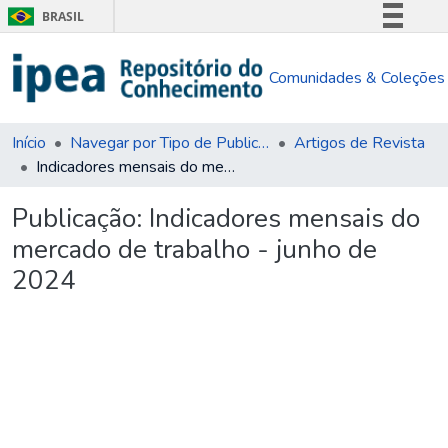
BRASIL
Simplifique!
Comunidades & Coleções
Comunica BR
Participe
Acesso à informação
Início
Navegar por Tipo de Publicação
Artigos de Revista
Indicadores mensais do mercado de trabalho - junho de 2024
Legislação
Canais
Publicação:
Indicadores mensais do
mercado de trabalho - junho de
2024