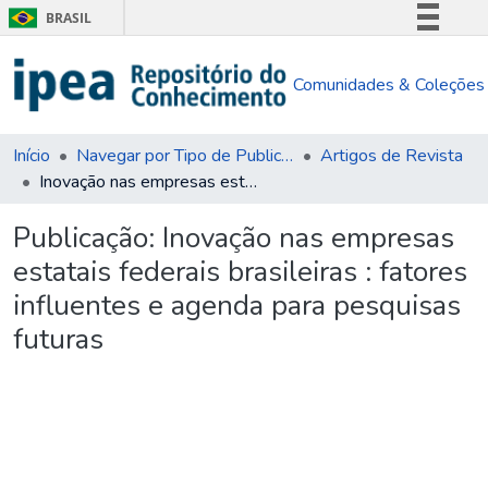
BRASIL
Simplifique!
Comunidades & Coleções
Comunica BR
Participe
Acesso à informação
Início
Navegar por Tipo de Publicação
Artigos de Revista
Inovação nas empresas estatais federais brasileiras : fatores influentes e agenda para pesquisas futuras
Legislação
Canais
Publicação:
Inovação nas empresas
estatais federais brasileiras : fatores
influentes e agenda para pesquisas
futuras