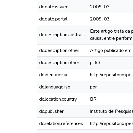
dc.date.issued
2009-03
dc.date.portal
2009-03
Este artigo trata da
dc.description.abstract
causal entre perform
dc.description.other
Artigo publicado em:
dc.description.other
p. 63
dc.identifier.uri
http://repositorio.i
dc.language.iso
por
dc.location.country
BR
dc.publisher
Instituto de Pesquis
dc.relation.references
http://repositorio.i