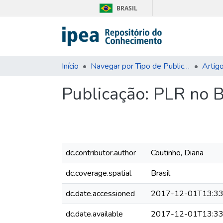
BRASIL
Início
Navegar por Tipo de Publicação
Artig
Publicação:
PLR no B
dc.contributor.author
Coutinho, Diana
dc.coverage.spatial
Brasil
dc.date.accessioned
2017-12-01T13:33
dc.date.available
2017-12-01T13:33