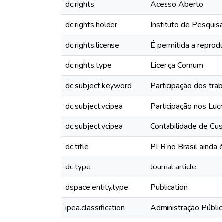
dc.rights
Acesso Aberto
dc.rights.holder
Instituto de Pesquis
dc.rights.license
É permitida a reprodu
dc.rights.type
Licença Comum
dc.subject.keyword
Participação dos tra
dc.subject.vcipea
Participação nos Luc
dc.subject.vcipea
Contabilidade de Cus
dc.title
PLR no Brasil ainda 
dc.type
Journal article
dspace.entity.type
Publication
ipea.classification
Administração Públi