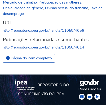
Mercado de trabalho
,
Participação das mulheres
,
Desigualdade de gênero
,
Divisão sexual do trabalho
,
Taxa de
desemprego
URI
http://repositorio.ipea.gov.br/handle/11058/4056
Publicações relacionadas / semelhantes
http://repositorio.ipea.gov.br/handle/11058/4014
Página do item completo
REPOSITÓRIO DO
Redes sociais
CONHECIMENTO DO IPEA