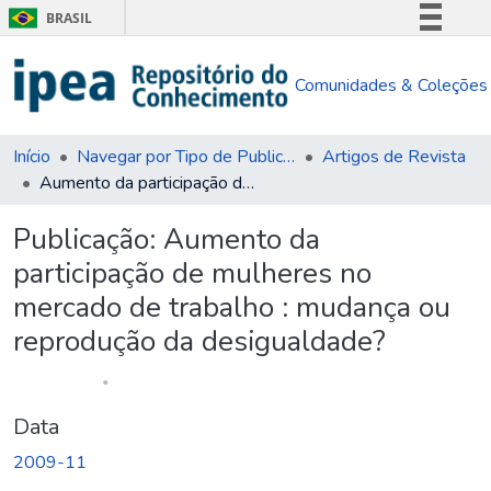
BRASIL
Simplifique!
Comunidades & Coleções
Comunica BR
Participe
Acesso à informação
Início
Navegar por Tipo de Publicação
Artigos de Revista
Aumento da participação de mulheres no mercado de trabalho : mudança ou reprodução da desigualdade?
Legislação
Canais
Publicação:
Aumento da
participação de mulheres no
mercado de trabalho : mudança ou
reprodução da desigualdade?
Data
2009-11