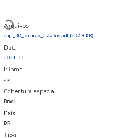
rregando...
Arquivos
bapi_30_atuacao_estados.pdf
(102.9 KB)
Data
2021-11
Idioma
por
Cobertura espacial
Brasil
País
BR
Tipo