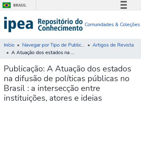
BRASIL
Simplifique!
Comunidades & Coleções
Comunica BR
Participe
Acesso à informação
Início
Navegar por Tipo de Publicação
Artigos de Revista
A Atuação dos estados na difusão de políticas públicas no Brasil : a intersecção entre instituições, atores e ideias
Legislação
Canais
Publicação:
A Atuação dos estados
na difusão de políticas públicas no
Brasil : a intersecção entre
instituições, atores e ideias