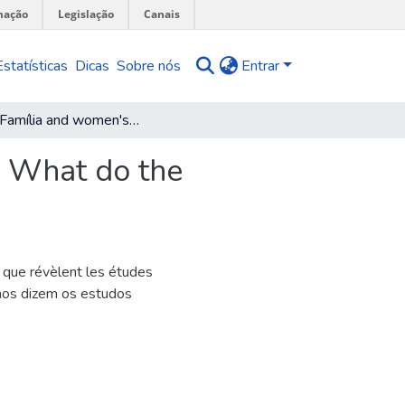
mação
Legislação
Canais
Estatísticas
Dicas
Sobre nós
Entrar
Bolsa Família and women's autonomy: What do the qualitative studies tell us?
: What do the
 que révèlent les études
 nos dizem os estudos