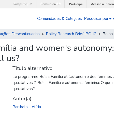
Simplifique!
Comunica BR
Participe
Acesso à infor
Comunidades & Coleções
Pesquisar por
cações Descontinuadas
Policy Research Brief IPC-IG
mília and women's autonomy
ll us?
Titulo alternativo
Le programme Bolsa Família et l'autonomie des femmes :
qualitatives ?
,
Bolsa Família e autonomia feminina: O que
qualitativos?
Autor(a)
Bartholo, Letícia