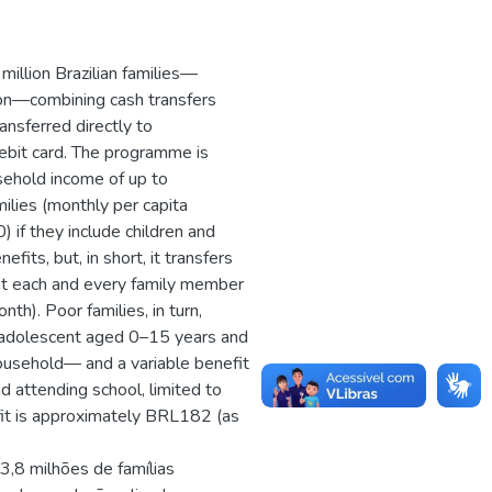
illion Brazilian families—
ion—combining cash transfers
ansferred directly to
ebit card. The programme is
sehold income of up to
ilies (monthly per capita
f they include children and
ts, but, in short, it transfers
at each and every family member
). Poor families, in turn,
r adolescent aged 0–15 years and
household— and a variable benefit
attending school, limited to
fit is approximately BRL182 (as
3,8 milhões de famílias