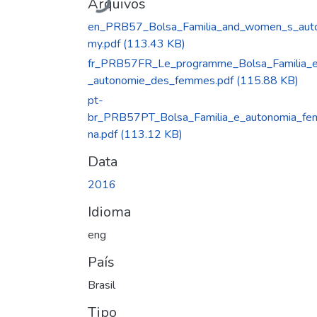
Arquivos
en_PRB57_Bolsa_Familia_and_women_s_aut
my.pdf
(113.43 KB)
fr_PRB57FR_Le_programme_Bolsa_Familia_
_autonomie_des_femmes.pdf
(115.88 KB)
pt-
br_PRB57PT_Bolsa_Familia_e_autonomia_fem
na.pdf
(113.12 KB)
Data
2016
Idioma
eng
País
Brasil
Tipo