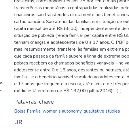
brasileiras, correspondentes aos 25 por cento mais pobre
transferências monetárias a contrapartidas realizadas pelo
financeiros são transferidos diretamente aos beneficiári
cartão bancário. São atendidas famílias em situação de ex
capita mensal de até R$ 85,00), independentemente de 
situação de pobreza (renda familiar per capita entre R$
tenham crianças e adolescentes de 0 a 17 anos. O PBF po
mas, resumidamente, transfere, às famílias em extrema po
que cada pessoa da família supere a linha de extrema pobr
pobres recebem os chamados benefícios variáveis – no va
adolescente entre 0 e 15 anos, gestantes ou nutrizes, até 
família – e o benefício variável vinculado ao adolescente
as.
e 17 anos que frequente a escola, até o limite de três por
.
médio está em torno de R$ 182,00 (julho/2016)". (...)
Palavras-chave
Bolsa Família
,
women’s autonomy
,
qualitative studies
URI