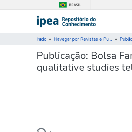
BRASIL
Início
Navegar por Revistas e Publicações Seriadas
Publi
Publicação:
Bolsa Fa
qualitative studies te
Carregando...