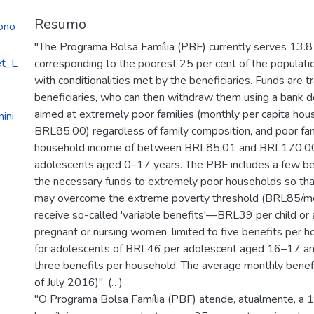
Resumo
ono
"The Programa Bolsa Família (PBF) currently serves 13.8 m
et_L
corresponding to the poorest 25 per cent of the populat
with conditionalities met by the beneficiaries. Funds are tr
beneficiaries, who can then withdraw them using a bank d
aimed at extremely poor families (monthly per capita hou
ini
BRL85.00) regardless of family composition, and poor fam
household income of between BRL85.01 and BRL170.00) i
adolescents aged 0–17 years. The PBF includes a few benefi
the necessary funds to extremely poor households so th
may overcome the extreme poverty threshold (BRL85/month
receive so-called 'variable benefits'—BRL39 per child o
pregnant or nursing women, limited to five benefits per 
for adolescents of BRL46 per adolescent aged 16–17 and 
three benefits per household. The average monthly bene
of July 2016)". (…)
"O Programa Bolsa Família (PBF) atende, atualmente, a 1