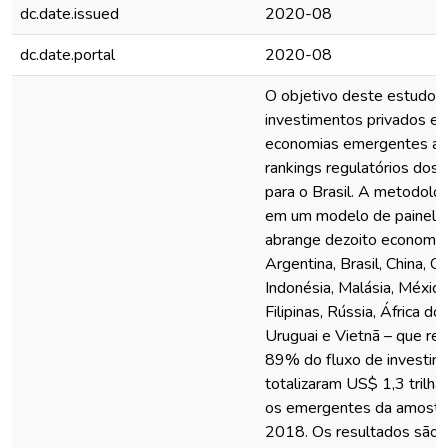
dc.date.issued
2020-08
dc.date.portal
2020-08
O objetivo deste estudo é
investimentos privados em
economias emergentes a 
rankings regulatórios dos
para o Brasil. A metodolo
em um modelo de painel de
abrange dezoito economi
Argentina, Brasil, China, Ch
Indonésia, Malásia, México
Filipinas, Rússia, África do 
Uruguai e Vietnã – que re
89% do fluxo de investim
totalizaram US$ 1,3 trilhã
os emergentes da amostr
2018. Os resultados são si