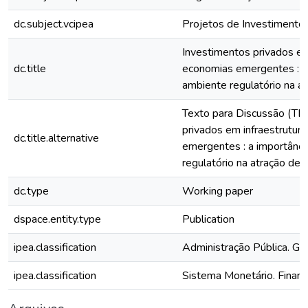
dc.subject.vcipea
Projetos de Investimento
Investimentos privados em
dc.title
economias emergentes : a
ambiente regulatório na a
Texto para Discussão (TD
privados em infraestrutur
dc.title.alternative
emergentes : a importânci
regulatório na atração de 
dc.type
Working paper
dspace.entity.type
Publication
ipea.classification
Administração Pública. Go
ipea.classification
Sistema Monetário. Finanç