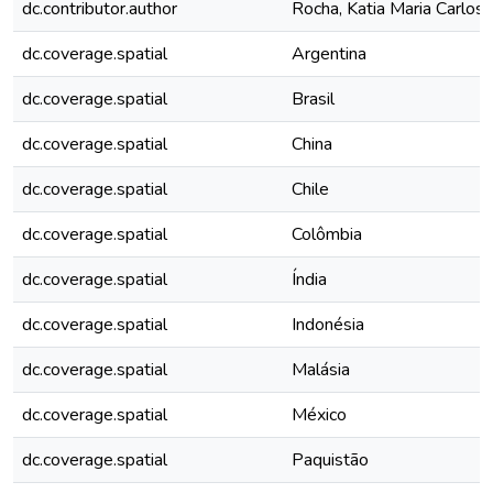
dc.contributor.author
Rocha, Katia Maria Carlos
dc.coverage.spatial
Argentina
dc.coverage.spatial
Brasil
dc.coverage.spatial
China
dc.coverage.spatial
Chile
dc.coverage.spatial
Colômbia
dc.coverage.spatial
Índia
dc.coverage.spatial
Indonésia
dc.coverage.spatial
Malásia
dc.coverage.spatial
México
dc.coverage.spatial
Paquistão