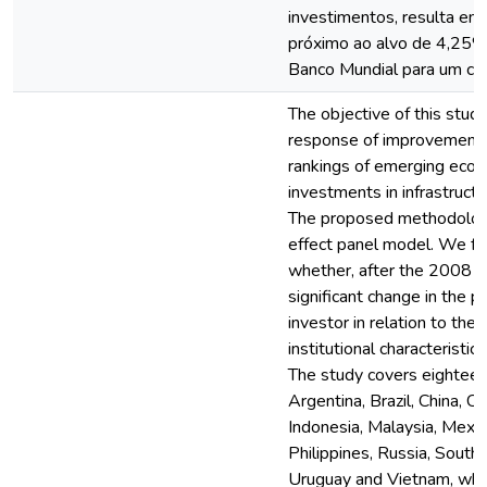
investimentos, resulta em
próximo ao alvo de 4,25%
Banco Mundial para um cr
The objective of this study
response of improvements 
rankings of emerging econ
investments in infrastructur
The proposed methodology
effect panel model. We fu
whether, after the 2008 gl
significant change in the p
investor in relation to the
institutional characteristi
The study covers eightee
Argentina, Brazil, China, Ch
Indonesia, Malaysia, Mexic
Philippines, Russia, South A
Uruguay and Vietnam, whi