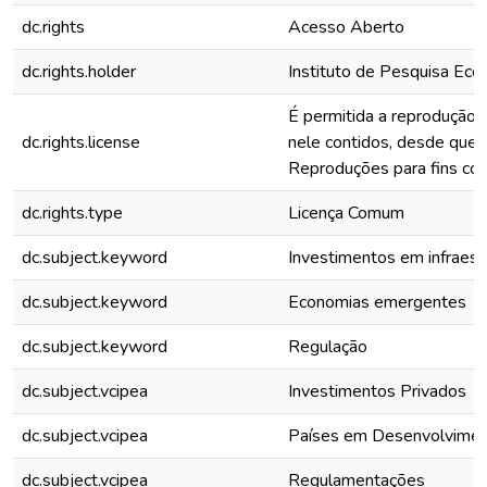
dc.rights
Acesso Aberto
dc.rights.holder
Instituto de Pesquisa Eco
É permitida a reprodução 
dc.rights.license
nele contidos, desde que c
Reproduções para fins com
dc.rights.type
Licença Comum
dc.subject.keyword
Investimentos em infraest
dc.subject.keyword
Economias emergentes
dc.subject.keyword
Regulação
dc.subject.vcipea
Investimentos Privados
dc.subject.vcipea
Países em Desenvolvime
dc.subject.vcipea
Regulamentações