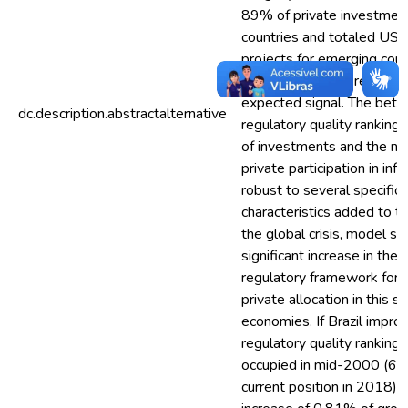
89% of private investmen
countries and totaled US$ 
projects for emerging count
2000-2018. The results ar
expected signal. The bette
dc.description.abstractalternative
regulatory quality ranking
of investments and the nu
private participation in infr
robust to several specifica
characteristics added to th
the global crisis, model s
significant increase in the
regulatory framework for 
private allocation in this s
economies. If Brazil improv
regulatory quality ranking
occupied in mid-2000 (65t
current position in 2018), 