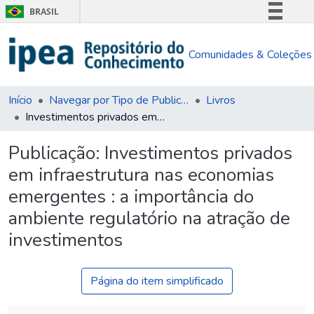
BRASIL
Simplifique!
Comunidades & Coleções
Comunica BR
Participe
Acesso à informação
Início
Navegar por Tipo de Publicação
Livros
Investimentos privados em infraestrutura nas economias emergentes : a importância do ambiente regulatório na atração de investimentos
Legislação
Canais
Publicação:
Investimentos privados
em infraestrutura nas economias
emergentes : a importância do
ambiente regulatório na atração de
investimentos
Página do item simplificado