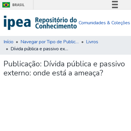
BRASIL
Simplifique!
Comunidades & Coleções
Comunica BR
Participe
Acesso à informação
Início
Navegar por Tipo de Publicação
Livros
Dívida pública e passivo externo: onde está a ameaça?
Legislação
Canais
Publicação:
Dívida pública e passivo
externo: onde está a ameaça?