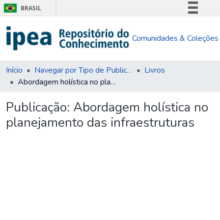
BRASIL
Simplifique!
Comunidades & Coleções
Comunica BR
Participe
Acesso à informação
Início
Navegar por Tipo de Publicação
Livros
Abordagem holística no planejamento das infraestruturas
Legislação
Canais
Publicação:
Abordagem holística no
planejamento das infraestruturas
Carregando...