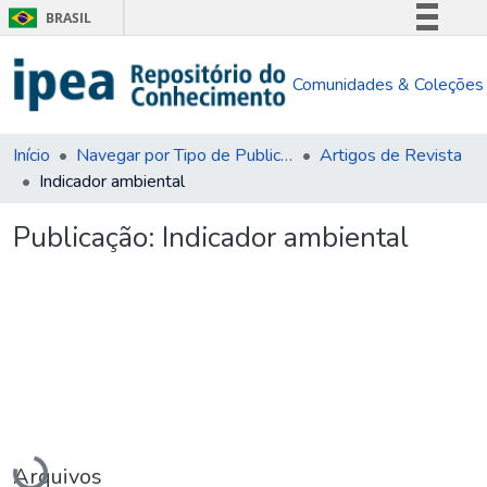
BRASIL
Simplifique!
Comunidades & Coleções
Comunica BR
Participe
Acesso à informação
Início
Navegar por Tipo de Publicação
Artigos de Revista
Indicador ambiental
Legislação
Canais
Publicação:
Indicador ambiental
Carregando...
Arquivos