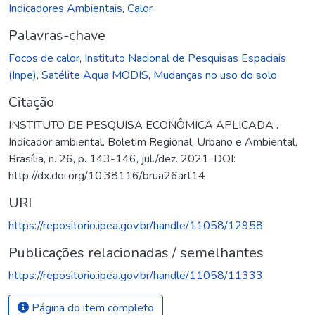
Indicadores Ambientais
,
Calor
Palavras-chave
Focos de calor
,
Instituto Nacional de Pesquisas Espaciais
(Inpe)
,
Satélite Aqua MODIS
,
Mudanças no uso do solo
Citação
INSTITUTO DE PESQUISA ECONÔMICA APLICADA .
Indicador ambiental. Boletim Regional, Urbano e Ambiental,
Brasília, n. 26, p. 143-146, jul./dez. 2021. DOI:
http://dx.doi.org/10.38116/brua26art14
URI
https://repositorio.ipea.gov.br/handle/11058/12958
Publicações relacionadas / semelhantes
https://repositorio.ipea.gov.br/handle/11058/11333
Página do item completo