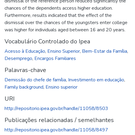
dismissal of the reference person reduced significantly the
chances of the dependents access higher education.
Furthermore, results indicated that the effect of the
dismissal over the chances of the youngsters enter college
was higher for individuals aged between 16 and 20 years.
Vocabulário Controlado do Ipea
Acesso à Educação
,
Ensino Superior
,
Bem-Estar da Família
,
Desemprego
,
Encargos Familiares
Palavras-chave
Demissão do chefe de família
,
Investimento em educação
,
Family background
,
Ensino superior
URI
http://repositorio.ipea.gov.br/handle/11058/8503
Publicações relacionadas / semelhantes
http://repositorio.ipea.gov.br/handle/11058/8497