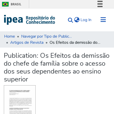
BRASIL
Simplifique!
(current)
Log In
Comunica BR
Participe
Communities & Collections
Acesso à informação
Home
Navegar por Tipo de Publicação
Artigos de Revista
Os Efeitos da demissão do chefe de família sobre o acesso dos seus dependentes ao ensino superior
Search for
Legislação
Canais
Statistics
Publication:
Os Efeitos da demissão
Tips
do chefe de família sobre o acesso
About Us
dos seus dependentes ao ensino
superior