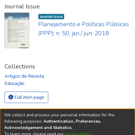
Journal Issue
Journal Issue
Planejamento e Políticas Públicas
(PPP): n. 50, jan./ jun. 2018
Collections
Artigos de Revista
Educação
Full item page
We collect and process your personal information for the
following purposes:
Authentication, Preferences,
Acknowledgement and Statistics
.
REPOSITÓRIO DO
To learn more, please read our
privacy policy
.