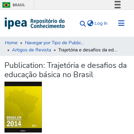
BRASIL
Simplifique!
(current)
Log In
Comunica BR
Participe
Communities & Collections
Acesso à informação
Home
Navegar por Tipo de Publicação
Artigos de Revista
Trajetória e desafios da educação básica no Brasil
Search for
Legislação
Canais
Statistics
Publication:
Trajetória e desafios da
Tips
educação básica no Brasil
About Us