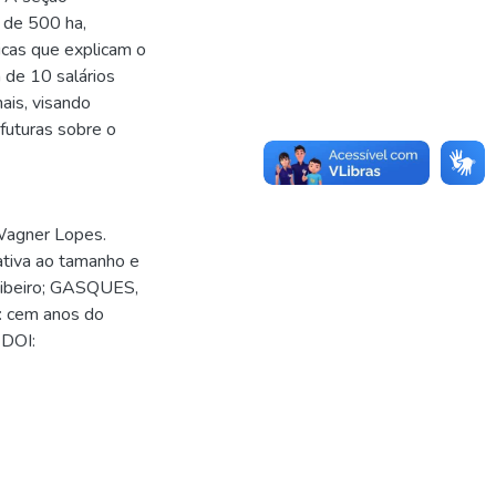
 de 500 ha,
icas que explicam o
 de 10 salários
ais, visando
 futuras sobre o
Wagner Lopes.
ativa ao tamanho e
 Ribeiro; GASQUES,
l: cem anos do
 DOI: