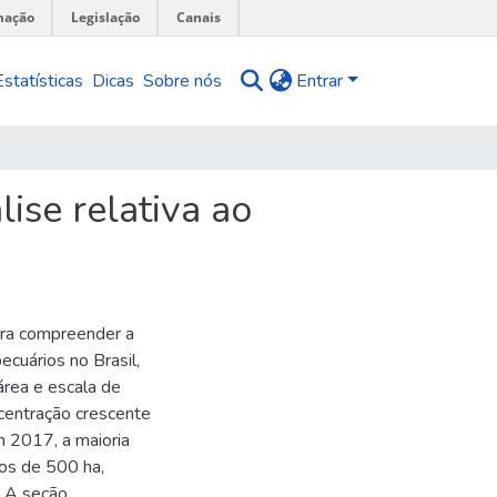
mação
Legislação
Canais
Estatísticas
Dicas
Sobre nós
Entrar
ise relativa ao
ara compreender a
cuários no Brasil,
área e escala de
centração crescente
m 2017, a maioria
os de 500 ha,
. A seção