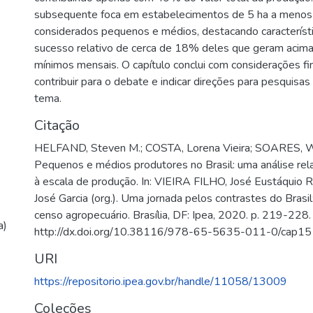
subsequente foca em estabelecimentos de 5 ha a menos
considerados pequenos e médios, destacando característ
sucesso relativo de cerca de 18% deles que geram acima
mínimos mensais. O capítulo conclui com considerações fin
contribuir para o debate e indicar direções para pesquisas
tema.
Citação
HELFAND, Steven M.; COSTA, Lorena Vieira; SOARES, 
Pequenos e médios produtores no Brasil: uma análise rel
à escala de produção. In: VIEIRA FILHO, José Eustáquio
José Garcia (org.). Uma jornada pelos contrastes do Brasi
censo agropecuário. Brasília, DF: Ipea, 2020. p. 219-228.
a)
http://dx.doi.org/10.38116/978-65-5635-011-0/cap15
URI
https://repositorio.ipea.gov.br/handle/11058/13009
Coleções