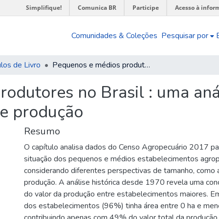
Simplifique!
Comunica BR
Participe
Acesso à infor
Comunidades & Coleções
Pesquisar por
los de Livro
Pequenos e médios produtores no Brasil : uma análise relativa ao tamanho e à escala de produção
odutores no Brasil : uma anál
de produção
Resumo
O capítulo analisa dados do Censo Agropecuário 2017 p
situação dos pequenos e médios estabelecimentos agrope
considerando diferentes perspectivas de tamanho, como 
produção. A análise histórica desde 1970 revela uma con
do valor da produção entre estabelecimentos maiores. E
dos estabelecimentos (96%) tinha área entre 0 ha e men
contribuindo apenas com 49% do valor total da produção