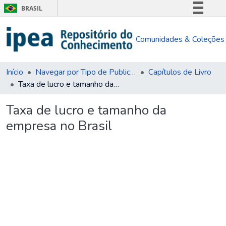
BRASIL
Simplifique!
Comunidades & Coleções
Comunica BR
Participe
Acesso à informação
Início
Navegar por Tipo de Publicação
Capítulos de Livro
Taxa de lucro e tamanho da empresa no Brasil
Legislação
Canais
Taxa de lucro e tamanho da
empresa no Brasil