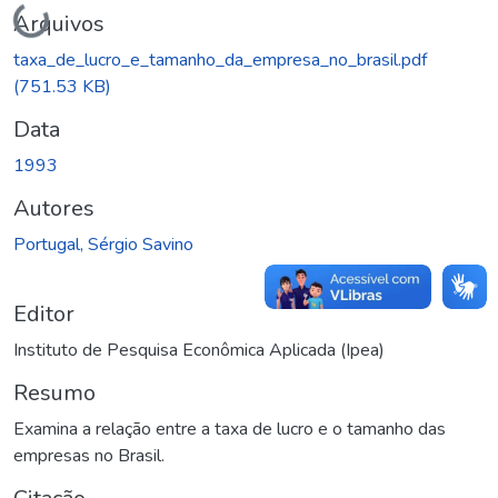
Carregando...
Arquivos
taxa_de_lucro_e_tamanho_da_empresa_no_brasil.pdf
(751.53 KB)
Data
1993
Autores
Portugal, Sérgio Savino
Editor
Instituto de Pesquisa Econômica Aplicada (Ipea)
Resumo
Examina a relação entre a taxa de lucro e o tamanho das
empresas no Brasil.