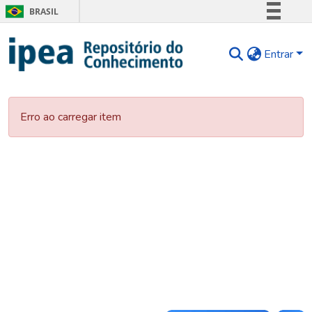
BRASIL
Simplifique!
Entrar
Comunica BR
Participe
Acesso à informação
Erro ao carregar item
Legislação
Canais