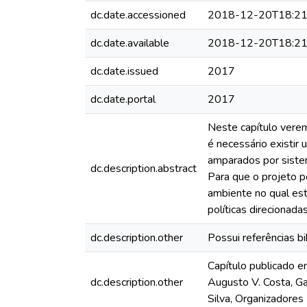
dc.date.accessioned
2018-12-20T18:21
dc.date.available
2018-12-20T18:21
dc.date.issued
2017
dc.date.portal
2017
Neste capítulo verem
é necessário existir
amparados por sistem
dc.description.abstract
Para que o projeto p
ambiente no qual estã
políticas direcionad
dc.description.other
Possui referências bi
Capítulo publicado e
dc.description.other
Augusto V. Costa, Ga
Silva, Organizadores 