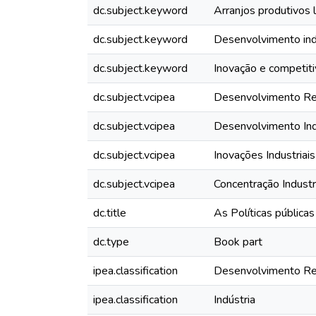
dc.subject.keyword
Arranjos produtivos 
dc.subject.keyword
Desenvolvimento ind
dc.subject.keyword
Inovação e competit
dc.subject.vcipea
Desenvolvimento Re
dc.subject.vcipea
Desenvolvimento Ind
dc.subject.vcipea
Inovações Industriais
dc.subject.vcipea
Concentração Industr
dc.title
As Políticas pública
dc.type
Book part
ipea.classification
Desenvolvimento Re
ipea.classification
Indústria