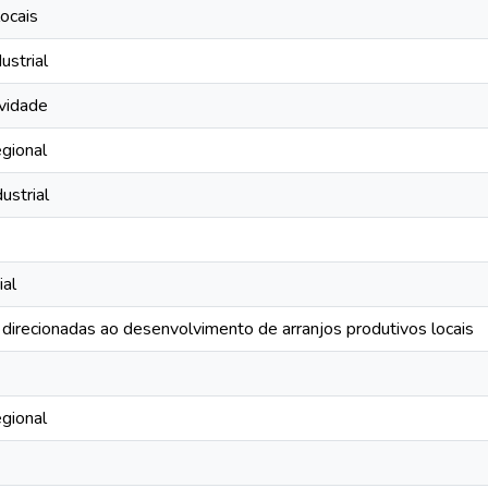
locais
ustrial
ividade
gional
ustrial
ial
s direcionadas ao desenvolvimento de arranjos produtivos locais
gional