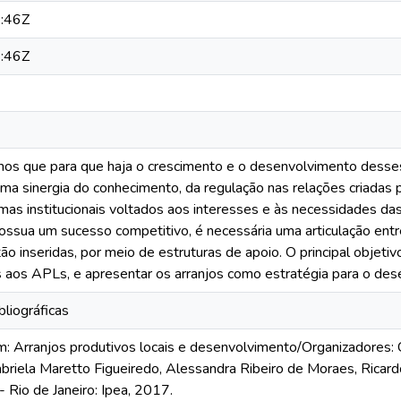
:46Z
:46Z
os que para que haja o crescimento e o desenvolvimento desses 
 uma sinergia do conhecimento, da regulação nas relações criadas 
as institucionais voltados aos interesses e às necessidades das
ossua um sucesso competitivo, é necessária uma articulação en
o inseridas, por meio de estruturas de apoio. O principal objetivo 
as aos APLs, e apresentar os arranjos como estratégia para o des
bliográficas
m: Arranjos produtivos locais e desenvolvimento/Organizadores: 
briela Maretto Figueiredo, Alessandra Ribeiro de Moraes, Ricardo
- Rio de Janeiro: Ipea, 2017.