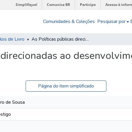
Simplifique!
Comunica BR
Participe
Acesso à infor
Comunidades & Coleções
Pesquisar por
los de Livro
As Políticas públicas direcionadas ao desenvolvimento de arranjos produtivos locais
s direcionadas ao desenvolvim
Página do item simplificado
eiro de Sousa
stigo