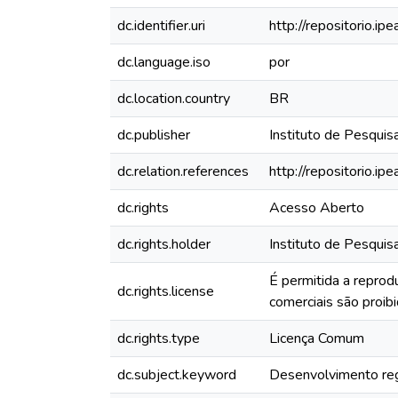
dc.identifier.uri
http://repositorio.i
dc.language.iso
por
dc.location.country
BR
dc.publisher
Instituto de Pesquis
dc.relation.references
http://repositorio.i
dc.rights
Acesso Aberto
dc.rights.holder
Instituto de Pesquis
É permitida a reprod
dc.rights.license
comerciais são proibi
dc.rights.type
Licença Comum
dc.subject.keyword
Desenvolvimento reg