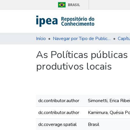
BRASIL
Início
Navegar por Tipo de Publicação
Capítu
As Políticas pública
produtivos locais
dc.contributor.author
Simonetti, Erica Rib
dc.contributor.author
Kamimura, Quésia Po
dc.coverage.spatial
Brasil