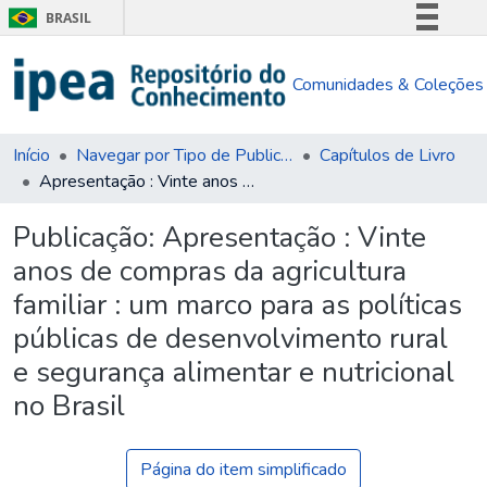
BRASIL
Simplifique!
Comunidades & Coleções
Comunica BR
Participe
Acesso à informação
Início
Navegar por Tipo de Publicação
Capítulos de Livro
Apresentação : Vinte anos de compras da agricultura familiar : um marco para as políticas públicas de desenvolvimento rural e segurança alimentar e nutricional no Brasil
Legislação
Canais
Publicação:
Apresentação : Vinte
anos de compras da agricultura
familiar : um marco para as políticas
públicas de desenvolvimento rural
e segurança alimentar e nutricional
no Brasil
Página do item simplificado