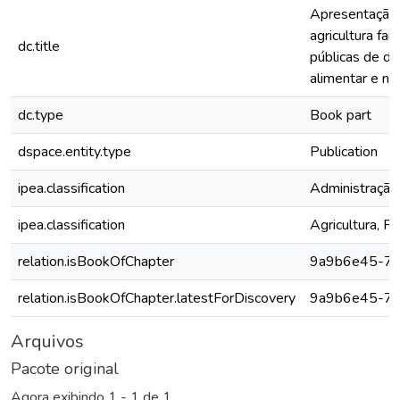
Apresentação 
agricultura fam
dc.title
públicas de de
alimentar e nut
dc.type
Book part
dspace.entity.type
Publication
ipea.classification
Administração
ipea.classification
Agricultura, P
relation.isBookOfChapter
9a9b6e45-75
relation.isBookOfChapter.latestForDiscovery
9a9b6e45-75
Arquivos
Pacote original
Agora exibindo
1 - 1 de 1