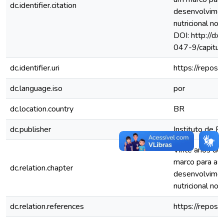
dc.identifier.citation
desenvolviment
nutricional no B
DOI: http://d
047-9/capitu
dc.identifier.uri
https://repos
dc.language.iso
por
dc.location.country
BR
dc.publisher
Instituto de P
Vinte anos de 
marco para as 
dc.relation.chapter
desenvolviment
nutricional no 
dc.relation.references
https://repos