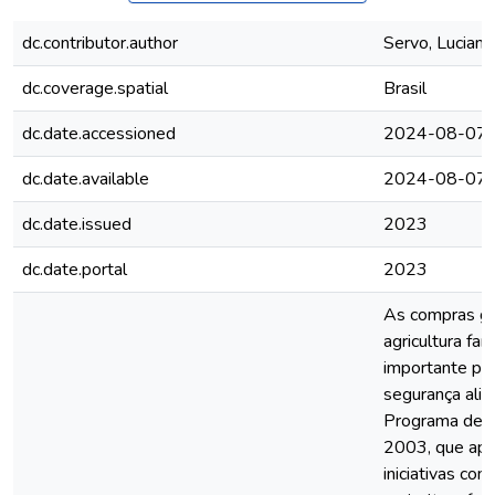
dc.contributor.author
Servo, Lucian
dc.coverage.spatial
Brasil
dc.date.accessioned
2024-08-07T
dc.date.available
2024-08-07T
dc.date.issued
2023
dc.date.portal
2023
As compras go
agricultura fa
importante par
segurança alim
Programa de A
2003, que apoio
iniciativas c