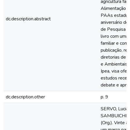
agricultura fa
Alimentação E
PAAs estaduai
dc.description.abstract
aniversário do
de Pesquisa E
livro com uma 
familiar e com
publicação, re
diretorias de 
e Ambientais e
Ipea, visa ofer
estudos recent
debate e aprim
dc.description.other
p. 9
SERVO, Lucian
SAMBUICHI, Re
(Org.). Vinte a
um marco para 