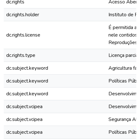
dc.rights
Acesso Abert
dc.rights.holder
Instituto de P
É permitida a
dc.rights.license
nele contidos,
Reproduções pa
dc.rights.type
Licença parcial
dc.subject.keyword
Agricultura fam
dc.subject.keyword
Políticas Públi
dc.subject.keyword
Desenvolvimen
dc.subject.vcipea
Desenvolvimen
dc.subject.vcipea
Segurança Ali
dc.subject.vcipea
Políticas Públi