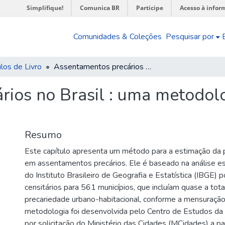
Simplifique!
Comunica BR
Participe
Acesso à infor
Comunidades & Coleções
Pesquisar por
los de Livro
Assentamentos precários no Brasil : uma metodologia para estimação e análise
ios no Brasil : uma metodol
Resumo
Este capítulo apresenta um método para a estimação da
em assentamentos precários. Ele é baseado na análise es
do Instituto Brasileiro de Geografia e Estatística (IBGE) 
censitários para 561 municípios, que incluíam quase a tot
precariedade urbano-habitacional, conforme a mensuraçã
metodologia foi desenvolvida pelo Centro de Estudos d
por solicitação do Ministério das Cidades (MCidades) a pa