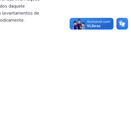
ados daquele
os levantamentos de
riodicamente.