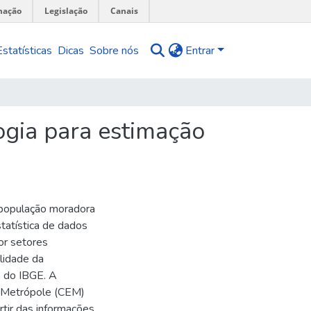
mação
Legislação
Canais
Estatísticas
Dicas
Sobre nós
Entrar
ogia para estimação
 população moradora
tatística de dados
por setores
alidade da
o do IBGE. A
a Metrópole (CEM)
rtir das informações