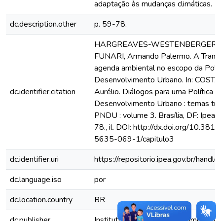
adaptação às mudanças climáticas.
dc.description.other
p. 59-78.
HARGREAVES-WESTENBERGER, La
FUNARI, Armando Palermo. A Transv
agenda ambiental no escopo da Polít
Desenvolvimento Urbano. In: COSTA
dc.identifier.citation
Aurélio. Diálogos para uma Política N
Desenvolvimento Urbano : temas tra
PNDU : volume 3. Brasília, DF: Ipea,
78., il. DOI: http://dx.doi.org/10.3
5635-069-1/capitulo3
dc.identifier.uri
https://repositorio.ipea.gov.br/han
dc.language.iso
por
dc.location.country
BR
dc.publisher
Instituto de Pesquisa Econômica Apli