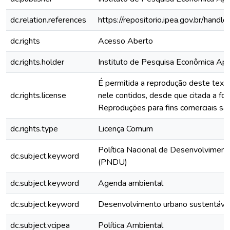
dc.relation.references
https://repositorio.ipea.gov.br/han
dc.rights
Acesso Aberto
dc.rights.holder
Instituto de Pesquisa Econômica Apli
É permitida a reprodução deste text
dc.rights.license
nele contidos, desde que citada a fon
Reproduções para fins comerciais são
dc.rights.type
Licença Comum
Política Nacional de Desenvolvimen
dc.subject.keyword
(PNDU)
dc.subject.keyword
Agenda ambiental
dc.subject.keyword
Desenvolvimento urbano sustentáve
dc.subject.vcipea
Política Ambiental