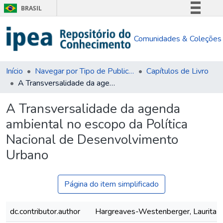
BRASIL
Simplifique!
Comunidades & Coleções
Comunica BR
Participe
Acesso à informação
Início
Navegar por Tipo de Publicação
Capítulos de Livro
A Transversalidade da agenda ambiental no escopo da Política Nacional de Desenvolvimento Urbano
Legislação
Canais
A Transversalidade da agenda
ambiental no escopo da Política
Nacional de Desenvolvimento
Urbano
Página do item simplificado
dc.contributor.author
Hargreaves-Westenberger, Laurita