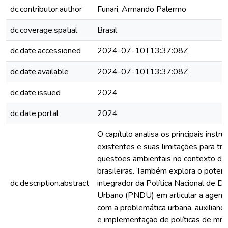
dc.contributor.author
Funari, Armando Palermo
dc.coverage.spatial
Brasil
dc.date.accessioned
2024-07-10T13:37:08Z
dc.date.available
2024-07-10T13:37:08Z
dc.date.issued
2024
dc.date.portal
2024
O capítulo analisa os principais instr
existentes e suas limitações para tra
questões ambientais no contexto da
brasileiras. Também explora o potenc
dc.description.abstract
integrador da Política Nacional de 
Urbano (PNDU) em articular a agend
com a problemática urbana, auxiliand
e implementação de políticas de mit