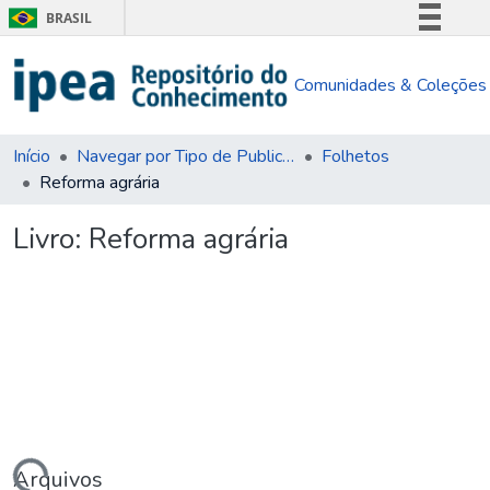
BRASIL
Simplifique!
Comunidades & Coleções
Comunica BR
Participe
Acesso à informação
Início
Navegar por Tipo de Publicação
Folhetos
Reforma agrária
Legislação
Canais
Livro:
Reforma agrária
Arquivos