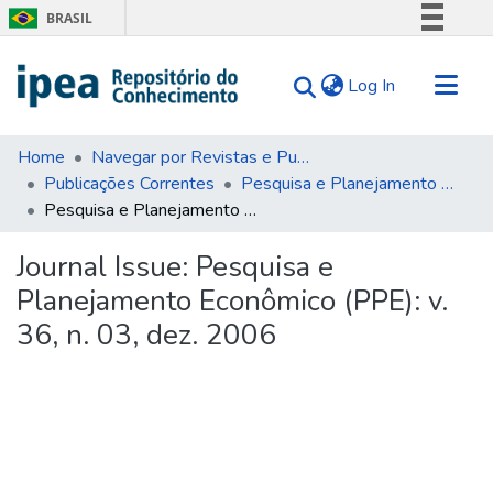
BRASIL
Simplifique!
(current)
Log In
Comunica BR
Participe
Communities & Collections
Acesso à informação
Home
Navegar por Revistas e Publicações Seriadas
Publicações Correntes
Pesquisa e Planejamento Econômico (PPE)
Search for
Legislação
Pesquisa e Planejamento Econômico (PPE): v. 36, n. 03, dez. 2006
Canais
Statistics
Tips
Journal Issue:
Pesquisa e
Planejamento Econômico (PPE): v.
About Us
36, n. 03, dez. 2006