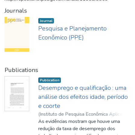
Journals
Journal
Pesquisa e Planejamento
Econômico (PPE)
Publications
Publication
Desemprego e qualificação : uma
análise dos efeitos idade, período
e coorte
(
Instituto de Pesquisa Econômica Aplicada
(Ipea)
As evidências mostram que houve uma
,
2006-12
)
Reis, Maurício Cortez
;
Gonzaga, Gustavo
redução da taxa de desemprego dos