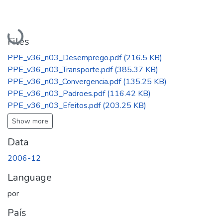
Loading...
Files
PPE_v36_n03_Desemprego.pdf
(216.5 KB)
PPE_v36_n03_Transporte.pdf
(385.37 KB)
PPE_v36_n03_Convergencia.pdf
(135.25 KB)
PPE_v36_n03_Padroes.pdf
(116.42 KB)
PPE_v36_n03_Efeitos.pdf
(203.25 KB)
Show more
Data
2006-12
Language
por
País