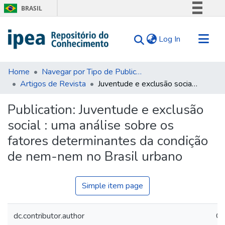
BRASIL
Simplifique!
(current)
Log In
Comunica BR
Participe
Communities & Collections
Acesso à informação
Home
Navegar por Tipo de Publicação
Artigos de Revista
Juventude e exclusão social : uma análise sobre os fatores determinantes da condição de nem-nem no Brasil urbano
Search for
Legislação
Canais
Statistics
Publication:
Juventude e exclusão
Tips
social : uma análise sobre os
About Us
fatores determinantes da condição
de nem-nem no Brasil urbano
Simple item page
dc.contributor.author
Ci