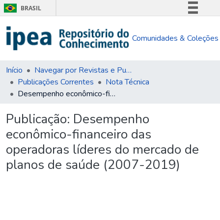
BRASIL
Simplifique!
Comunidades & Coleções
Comunica BR
Participe
Acesso à informação
Início
Navegar por Revistas e Publicações Seriadas
Publicações Correntes
Nota Técnica
Legislação
Desempenho econômico-financeiro das operadoras líderes do mercado de planos de saúde (2007-2019)
Canais
Publicação:
Desempenho
econômico-financeiro das
operadoras líderes do mercado de
planos de saúde (2007-2019)