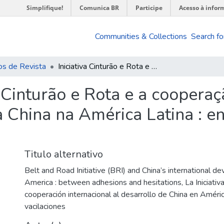
Simplifique!
Comunica BR
Participe
Acesso à infor
Communities & Collections
Search fo
os de Revista
Iniciativa Cinturão e Rota e a cooperação internacional para o desenvolvimento da China na América Latina : entre adesões e hesitações
a Cinturão e Rota e a cooperaç
 China na América Latina : en
Titulo alternativo
Belt and Road Initiative (BRI) and China’s international d
America : between adhesions and hesitations
,
La Iniciativ
cooperación internacional al desarrollo de China en Améric
vacilaciones