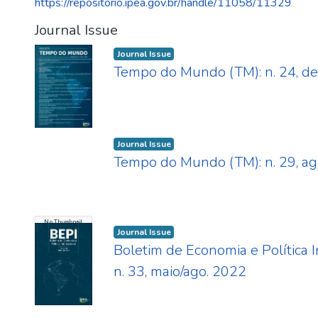
https://repositorio.ipea.gov.br/handle/11058/11329
Journal Issue
Journal Issue
Tempo do Mundo (TM): n. 24, de
Journal Issue
Tempo do Mundo (TM): n. 29, ag
No Thumbnail
Available
Journal Issue
Boletim de Economia e Política I
n. 33, maio/ago. 2022