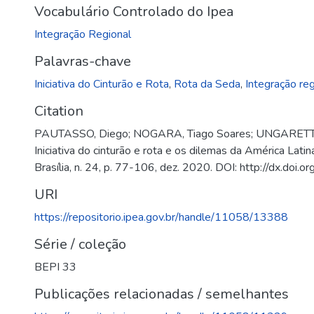
Vocabulário Controlado do Ipea
Integração Regional
Palavras-chave
Iniciativa do Cinturão e Rota
,
Rota da Seda
,
Integração reg
Citation
PAUTASSO, Diego; NOGARA, Tiago Soares; UNGARETTI, 
Iniciativa do cinturão e rota e os dilemas da América Lat
Brasília, n. 24, p. 77-106, dez. 2020. DOI: http://dx.doi
URI
https://repositorio.ipea.gov.br/handle/11058/13388
Série / coleção
BEPI 33
Publicações relacionadas / semelhantes