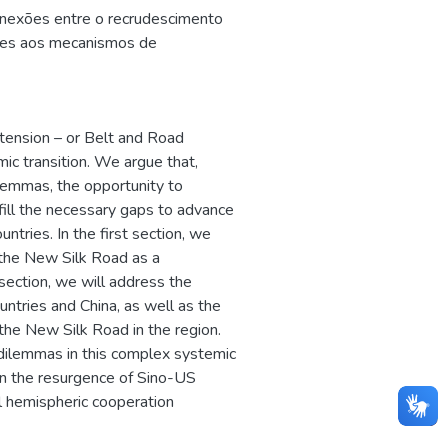
onexões entre o recrudescimento
ntes aos mecanismos de
xtension – or Belt and Road
mic transition. We argue that,
dilemmas, the opportunity to
fill the necessary gaps to advance
untries. In the first section, we
g the New Silk Road as a
 section, we will address the
tries and China, as well as the
the New Silk Road in the region.
n dilemmas in this complex systemic
en the resurgence of Sino-US
ral hemispheric cooperation