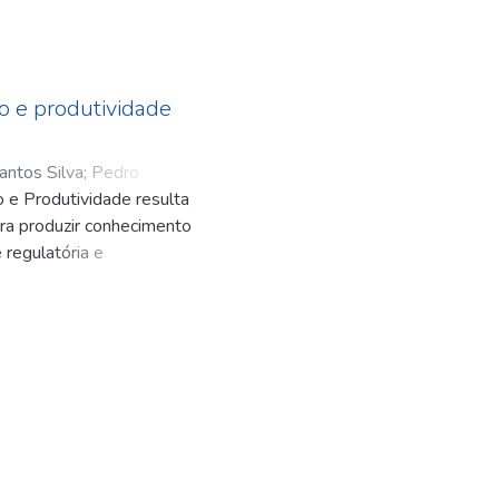
o e produtividade
antos Silva
;
Pedro
e Produtividade resulta
da De Negri
;
Mauro
ra produzir conhecimento
 Cavalcante
 regulatória e
studos que analisam como
o influenciam o ambiente
ico. A publicação destaca
primorar a formulação,
 de políticas públicas.
 a produtividade, como
custos regulatórios,
de financiamento. No
segurança jurídica,