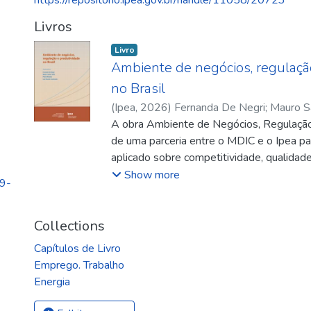
https://repositorio.ipea.gov.br/handle/11058/20723
Livros
Livro
Ambiente de negócios, regulaçã
no Brasil
(
Ipea
,
2026
)
Fernanda De Negri
;
Mauro S
Miranda
A obra Ambiente de Negócios, Regulação 
;
Cavalcante, Luiz Ricardo
;
Fernan
Santos Silva
de uma parceria entre o MDIC e o Ipea pa
;
Pedro Miranda
;
Luiz Ricardo
aplicado sobre competitividade, qualidade
produtividade no Brasil. O livro reúne e
Show more
99-
instituições, políticas públicas e regulaçã
de negócios e o desenvolvimento econôm
a importância do uso de evidências para a
Collections
implementação, monitoramento e avaliação
Capítulos de Livro
Os capítulos abordam fatores que afetam
Emprego. Trabalho
alocação de recursos, empreendedorismo, 
Energia
energia, ambiente jurídico e mecanismos 
campo regulatório, examinam temas como 