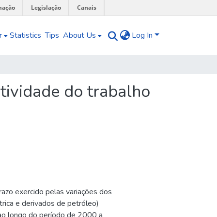
mação
Legislação
Canais
r
Statistics
Tips
About Us
Log In
tividade do trabalho
razo exercido pelas variações dos
trica e derivados de petróleo)
 ao longo do período de 2000 a