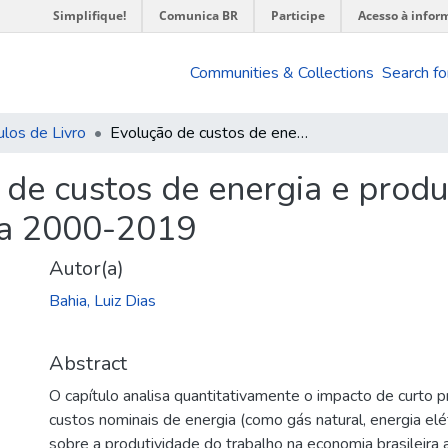
Simplifique!
Comunica BR
Participe
Acesso à infor
Communities & Collections
Search fo
ulos de Livro
Evolução de custos de energia e produtividade do trabalho na economia brasileira 2000-2019
 de custos de energia e produ
ra 2000-2019
Autor(a)
Bahia, Luiz Dias
Abstract
O capítulo analisa quantitativamente o impacto de curto p
custos nominais de energia (como gás natural, energia elé
sobre a produtividade do trabalho na economia brasileira