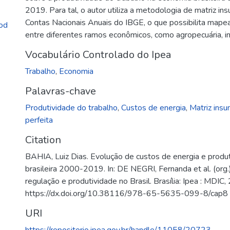
2019. Para tal, o autor utiliza a metodologia de matriz i
Contas Nacionais Anuais do IBGE, o que possibilita mapear
od
entre diferentes ramos econômicos, como agropecuária, ind
Vocabulário Controlado do Ipea
Trabalho
,
Economia
Palavras-chave
Produtividade do trabalho
,
Custos de energia
,
Matriz ins
perfeita
Citation
BAHIA, Luiz Dias. Evolução de custos de energia e produ
brasileira 2000-2019. In: DE NEGRI, Fernanda et al. (org
regulação e produtividade no Brasil. Brasília: Ipea : MDIC
https://dx.doi.org/10.38116/978-65-5635-099-8/cap8
URI