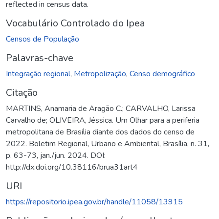
reflected in census data.
Vocabulário Controlado do Ipea
Censos de População
Palavras-chave
Integração regional
,
Metropolização
,
Censo demográfico
Citação
MARTINS, Anamaria de Aragão C.; CARVALHO, Larissa
Carvalho de; OLIVEIRA, Jéssica. Um Olhar para a periferia
metropolitana de Brasília diante dos dados do censo de
2022. Boletim Regional, Urbano e Ambiental, Brasília, n. 31,
p. 63-73, jan./jun. 2024. DOI:
http://dx.doi.org/10.38116/brua31art4
URI
https://repositorio.ipea.gov.br/handle/11058/13915