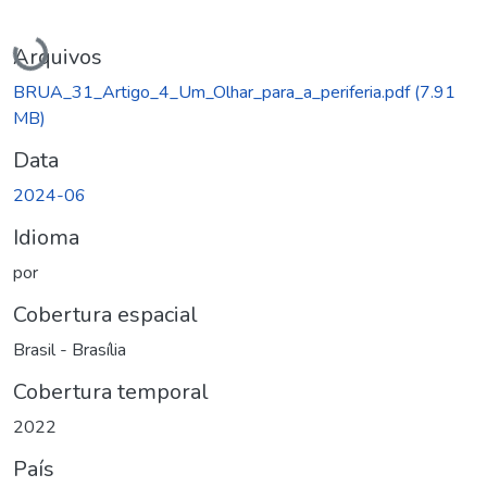
Carregando...
Arquivos
BRUA_31_Artigo_4_Um_Olhar_para_a_periferia.pdf
(7.91
MB)
Data
2024-06
Idioma
por
Cobertura espacial
Brasil - Brasília
Cobertura temporal
2022
País