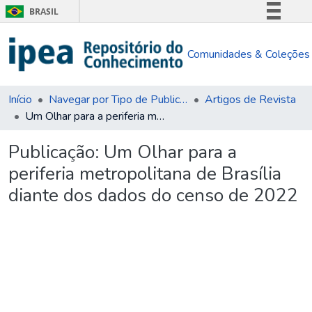
BRASIL
Simplifique!
Comunidades & Coleções
Comunica BR
Participe
Acesso à informação
Início
Navegar por Tipo de Publicação
Artigos de Revista
Um Olhar para a periferia metropolitana de Brasília diante dos dados do censo de 2022
Legislação
Canais
Publicação:
Um Olhar para a
periferia metropolitana de Brasília
diante dos dados do censo de 2022