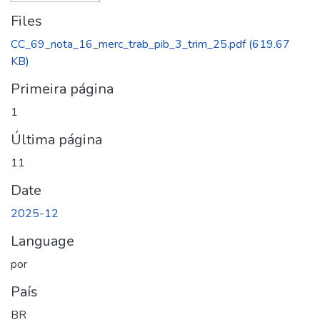
Files
CC_69_nota_16_merc_trab_pib_3_trim_25.pdf
(619.67
KB)
Primeira página
1
Última página
11
Date
2025-12
Language
por
País
BR