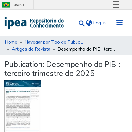
BRASIL
Simplifique!
(current)
Log In
Comunica BR
Participe
Communities & Collections
Acesso à informação
Home
Navegar por Tipo de Publicação
Artigos de Revista
Desempenho do PIB : terceiro trimestre de 2025
Search for
Legislação
Canais
Statistics
Publication:
Desempenho do PIB :
Tips
terceiro trimestre de 2025
About Us