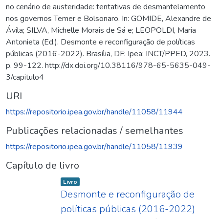
no cenário de austeridade: tentativas de desmantelamento
nos governos Temer e Bolsonaro. In: GOMIDE, Alexandre de
Ávila; SILVA, Michelle Morais de Sá e; LEOPOLDI, Maria
Antonieta (Ed.). Desmonte e reconfiguração de políticas
públicas (2016-2022). Brasília, DF: Ipea: INCT/PPED, 2023.
p. 99-122. http://dx.doi.org/10.38116/978-65-5635-049-
3/capitulo4
URI
https://repositorio.ipea.gov.br/handle/11058/11944
Publicações relacionadas / semelhantes
https://repositorio.ipea.gov.br/handle/11058/11939
Capítulo de livro
Item type:
,
Livro
Desmonte e reconfiguração de
políticas públicas (2016-2022)