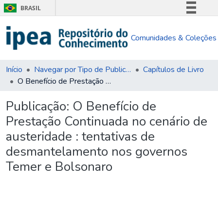
BRASIL
Simplifique!
Comunidades & Coleções
Comunica BR
Participe
Acesso à informação
Início
Navegar por Tipo de Publicação
Capítulos de Livro
O Benefício de Prestação Continuada no cenário de austeridade : tentativas de desmantelamento nos governos Temer e Bolsonaro
Legislação
Canais
Publicação:
O Benefício de
Prestação Continuada no cenário de
austeridade : tentativas de
desmantelamento nos governos
Temer e Bolsonaro