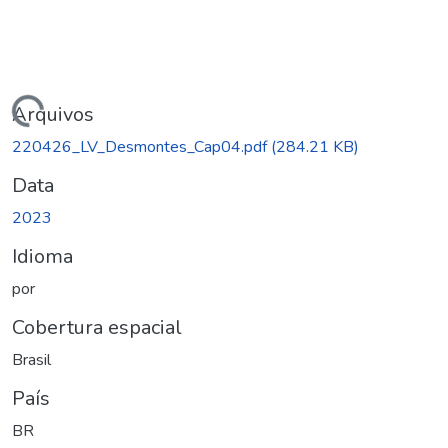
gando...
Arquivos
220426_LV_Desmontes_Cap04.pdf
(284.21 KB)
Data
2023
Idioma
por
Cobertura espacial
Brasil
País
BR