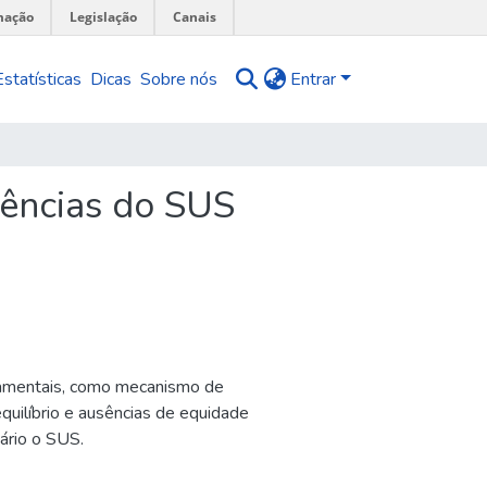
mação
Legislação
Canais
Estatísticas
Dicas
Sobre nós
Entrar
rências do SUS
rnamentais, como mecanismo de
equilíbrio e ausências de equidade
ário o SUS.