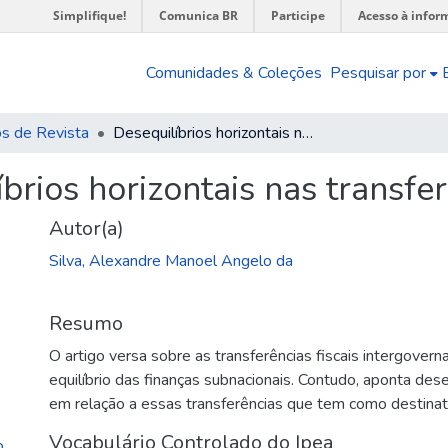
Simplifique!
Comunica BR
Participe
Acesso à infor
Comunidades & Coleções
Pesquisar por
os de Revista
Desequilíbrios horizontais nas transferências do SUS
brios horizontais nas transfe
Autor(a)
Silva, Alexandre Manoel Angelo da
Resumo
O artigo versa sobre as transferências fiscais intergove
equilíbrio das finanças subnacionais. Contudo, aponta des
em relação a essas transferências que tem como destinat
Vocabulário Controlado do Ipea
o