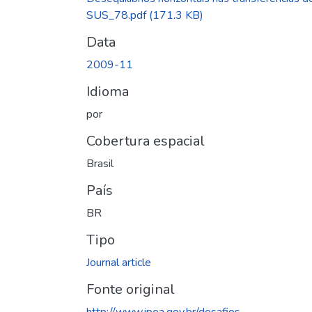
SUS_78.pdf
(171.3 KB)
Data
2009-11
Idioma
por
Cobertura espacial
Brasil
País
BR
Tipo
Journal article
Fonte original
http://www.ipea.gov.br/desafios