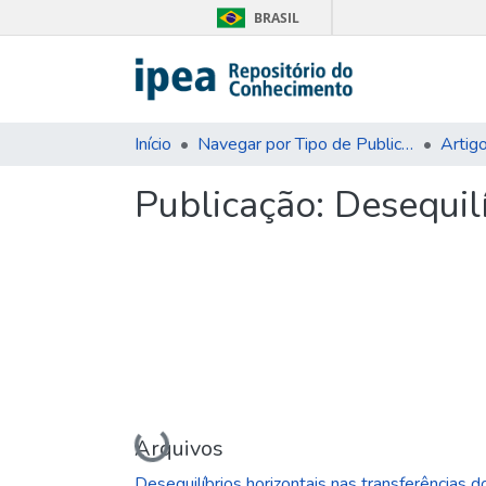
BRASIL
Início
Navegar por Tipo de Publicação
Artig
Publicação:
Desequilí
Carregando...
Arquivos
Desequilíbrios horizontais nas transferências d