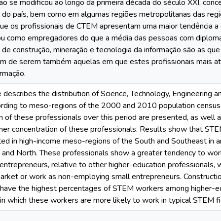
ão se modificou ao longo da primeira década do século XXI, con
l do país, bem como em algumas regiões metropolitanas das reg
e os profissionais de CTEM apresentam uma maior tendência a 
ou como empregadores do que a média das pessoas com diploma de
s de construção, mineração e tecnologia da informação são as qu
m de serem também aquelas em que estes profissionais mais at
ormação.
le describes the distribution of Science, Technology, Engineerin
cording to meso-regions of the 2000 and 2010 population census
on of these professionals over this period are presented, as well a
gher concentration of these professionals. Results show that ST
ed in high-income meso-regions of the South and Southeast in an
 and North. These professionals show a greater tendency to wo
ntrepreneurs, relative to other higher-education professionals, w
market or work as non-employing small entrepreneurs. Constructio
s have the highest percentages of STEM workers among higher-ed
 in which these workers are more likely to work in typical STEM f