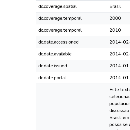
dc.coverage.spatial
Brasil
dc.coverage.temporal
2000
dc.coverage.temporal
2010
dc.date.accessioned
2014-02
dc.date.available
2014-02
dc.date.issued
2014-01
dc.date.portal
2014-01
Este texto
selecionad
populacion
discussão 
Brasil, em
possa se d