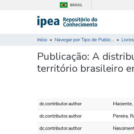
BRASIL
Início
Navegar por Tipo de Publicação
Livros
Publicação:
A distrib
território brasileiro
dc.contributor.author
Maciente,
dc.contributor.author
Pereira, 
dc.contributor.author
Nasciment