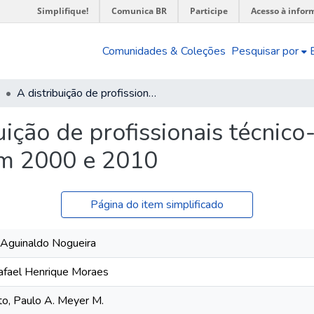
Simplifique!
Comunica BR
Participe
Acesso à infor
Comunidades & Coleções
Pesquisar por
A distribuição de profissionais técnico-científicos pelo território brasileiro em 2000 e 2010
uição de profissionais técnico-
 em 2000 e 2010
Página do item simplificado
 Aguinaldo Nogueira
Rafael Henrique Moraes
o, Paulo A. Meyer M.