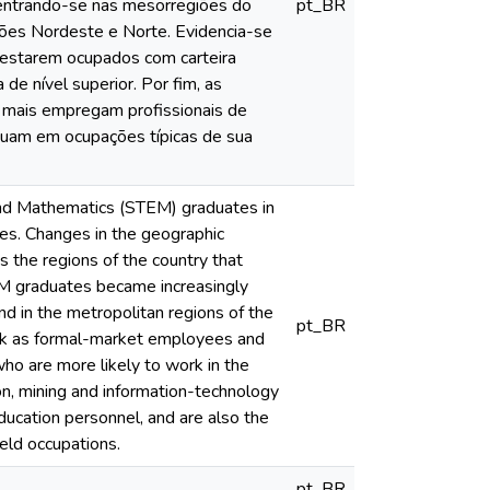
centrando-se nas mesorregiões do
pt_BR
iões Nordeste e Norte. Evidencia-se
estarem ocupados com carteira
 nível superior. Por fim, as
e mais empregam profissionais de
uam em ocupações típicas de sua
g and Mathematics (STEM) graduates in
es. Changes in the geographic
s the regions of the country that
EM graduates became increasingly
d in the metropolitan regions of the
pt_BR
rk as formal-market employees and
ho are more likely to work in the
n, mining and information-technology
ucation personnel, and are also the
ield occupations.
pt_BR