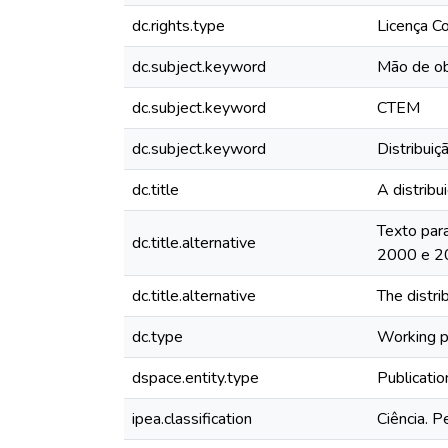
dc.rights.type
Licença 
dc.subject.keyword
Mão de ob
dc.subject.keyword
CTEM
dc.subject.keyword
Distribuiç
dc.title
A distribu
Texto para
dc.title.alternative
2000 e 2
dc.title.alternative
The distri
dc.type
Working 
dspace.entity.type
Publicatio
ipea.classification
Ciência. P