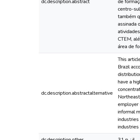
dc.description.abstract
de formaç
centro-su
também qu
assinada 
atividade
CTEM, alé
área de f
This artic
Brazil ac
distributi
have a hi
concentrat
dc.description.abstractalternative
Northeast
employer e
informal 
industrie
industries
dc.description.other
31 p. : il.