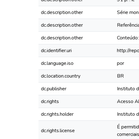
dc.description.other
Série mon
dc.description.other
Referência
dc.description.other
Conteúdo:
dc.identifier.uri
http://re
dc.language.iso
por
dc.location.country
BR
dc.publisher
Instituto
dc.rights
Acesso A
dc.rights.holder
Instituto
É permiti
dc.rights.license
comerciais