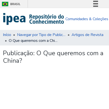
BRASIL
Simplifique!
Comunidades & Coleções
Comunica BR
Participe
Acesso à informação
Início
Navegar por Tipo de Publicação
Artigos de Revista
O Que queremos com a China?
Legislação
Canais
Publicação:
O Que queremos com a
China?
egando...