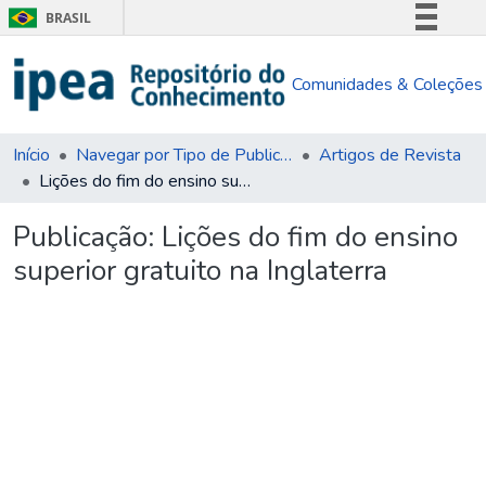
BRASIL
Simplifique!
Comunidades & Coleções
Comunica BR
Participe
Acesso à informação
Início
Navegar por Tipo de Publicação
Artigos de Revista
Lições do fim do ensino superior gratuito na Inglaterra
Legislação
Canais
Publicação:
Lições do fim do ensino
superior gratuito na Inglaterra
Carregando...