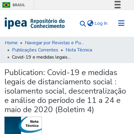
BRASIL
Simplifique!
(current)
Log In
Comunica BR
Participe
Communities & Collections
Acesso à informação
Home
Navegar por Revistas e Publicações Seriadas
Publicações Correntes
Nota Técnica
Search for
Legislação
Covid-19 e medidas legais de distanciamento social : isolamento social, descentralização e análise do período de 11 a 24 e maio de 2020 (Boletim 4)
Canais
Statistics
Tips
Publication:
Covid-19 e medidas
legais de distanciamento social :
About Us
isolamento social, descentralização
e análise do período de 11 a 24 e
maio de 2020 (Boletim 4)