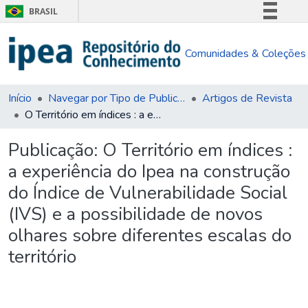
BRASIL
Simplifique!
Comunidades & Coleções
Comunica BR
Participe
Acesso à informação
Início
Navegar por Tipo de Publicação
Artigos de Revista
O Território em índices : a experiência do Ipea na construção do Índice de Vulnerabilidade Social (IVS) e a possibilidade de novos olhares sobre diferentes escalas do território
Legislação
Canais
Publicação:
O Território em índices :
a experiência do Ipea na construção
do Índice de Vulnerabilidade Social
(IVS) e a possibilidade de novos
olhares sobre diferentes escalas do
território