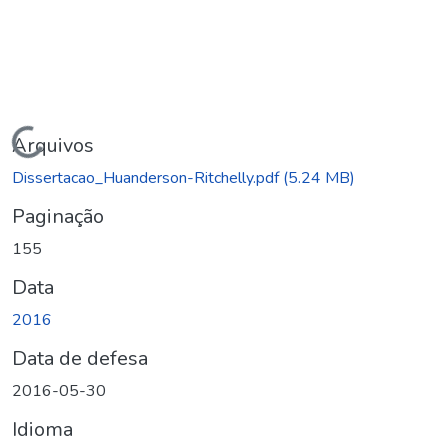
ndo...
Arquivos
Dissertacao_Huanderson-Ritchelly.pdf
(5.24 MB)
Paginação
155
Data
2016
Data de defesa
2016-05-30
Idioma