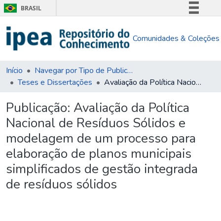
BRASIL
Simplifique!
Comunidades & Coleções
Comunica BR
Participe
Acesso à informação
Início
Navegar por Tipo de Publicação
Teses e Dissertações
Avaliação da Política Nacional de Resíduos Sólidos e modelagem de um processo para elaboração de planos municipais simplificados de gestão integrada de resíduos sólidos
Legislação
Canais
Publicação:
Avaliação da Política
Nacional de Resíduos Sólidos e
modelagem de um processo para
elaboração de planos municipais
simplificados de gestão integrada
de resíduos sólidos