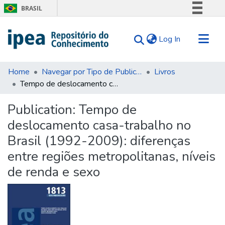
BRASIL
Simplifique!
(current)
Log In
Comunica BR
Participe
Communities & Collections
Acesso à informação
Home
Navegar por Tipo de Publicação
Livros
Tempo de deslocamento casa-trabalho no Brasil (1992-2009): diferenças entre regiões metropolitanas, níveis de renda e sexo
Search for
Legislação
Canais
Statistics
Publication:
Tempo de
Tips
deslocamento casa-trabalho no
About Us
Brasil (1992-2009): diferenças
entre regiões metropolitanas, níveis
de renda e sexo