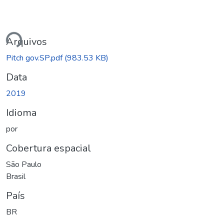
ando...
Arquivos
Pitch gov.SP.pdf
(983.53 KB)
Data
2019
Idioma
por
Cobertura espacial
São Paulo
Brasil
País
BR