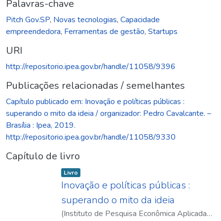
Palavras-chave
Pitch Gov.SP
,
Novas tecnologias
,
Capacidade
empreendedora
,
Ferramentas de gestão
,
Startups
URI
http://repositorio.ipea.gov.br/handle/11058/9396
Publicações relacionadas / semelhantes
Capítulo publicado em: Inovação e políticas públicas :
superando o mito da ideia / organizador: Pedro Cavalcante. –
Brasília : Ipea, 2019.
http://repositorio.ipea.gov.br/handle/11058/9330
Capítulo de livro
Item type:
,
Livro
Inovação e políticas públicas :
superando o mito da ideia
(
Instituto de Pesquisa Econômica Aplicada