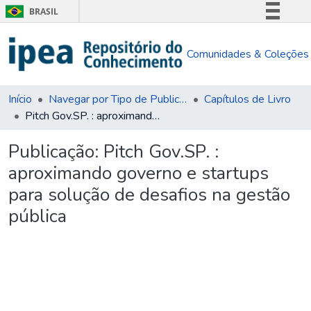
BRASIL
Simplifique!
Comunidades & Coleções
Comunica BR
Participe
Acesso à informação
Início
Navegar por Tipo de Publicação
Capítulos de Livro
Pitch Gov.SP. : aproximando governo e startups para solução de desafios na gestão pública
Legislação
Canais
Publicação:
Pitch Gov.SP. :
aproximando governo e startups
para solução de desafios na gestão
pública