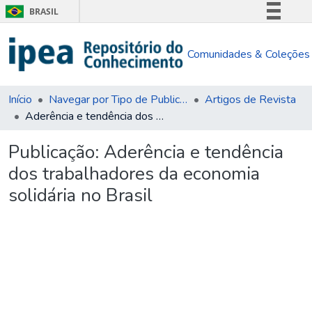
BRASIL
Simplifique!
Comunidades & Coleções
Comunica BR
Participe
Acesso à informação
Início
Navegar por Tipo de Publicação
Artigos de Revista
Aderência e tendência dos trabalhadores da economia solidária no Brasil
Legislação
Canais
Publicação:
Aderência e tendência
dos trabalhadores da economia
solidária no Brasil