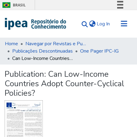
BRASIL
Simplifique!
(current)
Log In
Comunica BR
Participe
Communities & Collections
Acesso à informação
Home
Navegar por Revistas e Publicações Seriadas
Publicações Descontinuadas
One Pager IPC-IG
Search for
Legislação
Can Low-Income Countries Adopt Counter-Cyclical Policies?
Canais
Statistics
Tips
Publication:
Can Low-Income
Countries Adopt Counter-Cyclical
About Us
Policies?