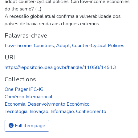
adopt counter-cyclical policies. Can low-income economies
do the same? (…)
A recessão global atual confirma a vulnerabilidade dos
países de baixa renda aos choques externos.
Palavras-chave
Low-Income
,
Countries
,
Adopt
,
Counter-Cyclical Policies
URI
https://repositorio.ipea.gov.br/handle/11058/14913
Collections
One Pager IPC-IG
Comércio Internacional
Economia. Desenvolvimento Econômico
Tecnologia. Inovação. Informação. Conhecimento
Full item page