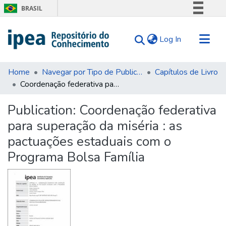
BRASIL
Simplifique!
(current)
Log In
Comunica BR
Participe
Communities & Collections
Acesso à informação
Home
Navegar por Tipo de Publicação
Capítulos de Livro
Coordenação federativa para superação da miséria : as pactuações estaduais com o Programa Bolsa Família
Search for
Legislação
Canais
Statistics
Publication:
Coordenação federativa
Tips
para superação da miséria : as
About Us
pactuações estaduais com o
Programa Bolsa Família