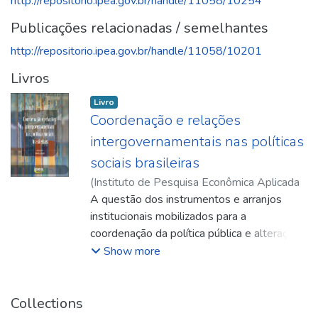
http://repositorio.ipea.gov.br/handle/11058/10254
Publicações relacionadas / semelhantes
http://repositorio.ipea.gov.br/handle/11058/10201
Livros
Livro
Coordenação e relações
intergovernamentais nas políticas
sociais brasileiras
(
Instituto de Pesquisa Econômica Aplicada
(Ipea)
A questão dos instrumentos e arranjos
,
2020
)
Jaccoud, Luciana de Barros
institucionais mobilizados para a
coordenação da política pública e alteração
das relações intergovernamentais tornou-
Show more
se tema central para a compreensão da
configuração recente das políticas sociais no
Brasil, e particularmente relevante para
Collections