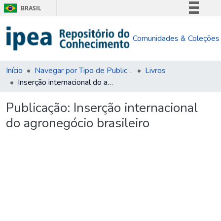
BRASIL
Simplifique!
Comunidades & Coleções
Comunica BR
Participe
Acesso à informação
Início
Navegar por Tipo de Publicação
Livros
Inserção internacional do agronegócio brasileiro
Legislação
Canais
Publicação:
Inserção internacional
do agronegócio brasileiro