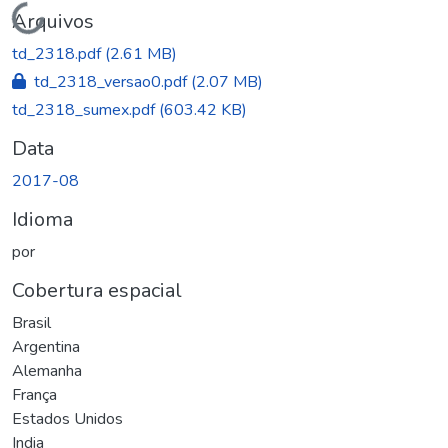
Carregando...
Arquivos
td_2318.pdf
(2.61 MB)
td_2318_versao0.pdf
(2.07 MB)
td_2318_sumex.pdf
(603.42 KB)
Data
2017-08
Idioma
por
Cobertura espacial
Brasil
Argentina
Alemanha
França
Estados Unidos
India