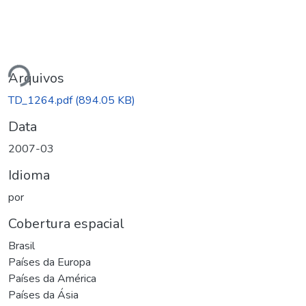
Carregando...
Arquivos
TD_1264.pdf
(894.05 KB)
Data
2007-03
Idioma
por
Cobertura espacial
Brasil
Países da Europa
Países da América
Países da Ásia