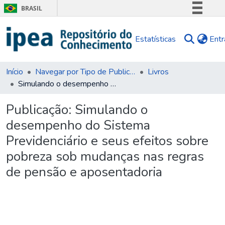
BRASIL
Simplifique!
Estatísticas
Entr
Comunica BR
Participe
Acesso à informação
Início
Navegar por Tipo de Publicação
Livros
Simulando o desempenho do Sistema Previdenciário e seus efeitos sobre pobreza sob mudanças nas regras de pensão e aposentadoria
Legislação
Canais
Publicação:
Simulando o
desempenho do Sistema
Previdenciário e seus efeitos sobre
pobreza sob mudanças nas regras
de pensão e aposentadoria