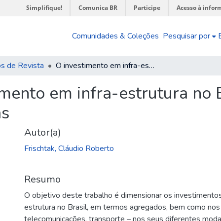
Simplifique!
Comunica BR
Participe
Acesso à infor
Comunidades & Coleções
Pesquisar por
os de Revista
O investimento em infra-estrutura no Brasil : histórico recente e perspectivas
mento em infra-estrutura no Br
as
Autor(a)
Frischtak, Cláudio Roberto
Resumo
O objetivo deste trabalho é dimensionar os investimentos
estrutura no Brasil, em termos agregados, bem como no
telecomunicações, transporte – nos seus diferentes modais