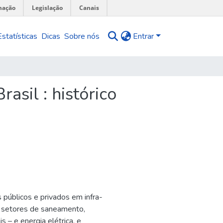
mação
Legislação
Canais
Estatísticas
Dicas
Sobre nós
Entrar
asil : histórico
 públicos e privados em infra-
s setores de saneamento,
 – e energia elétrica, e