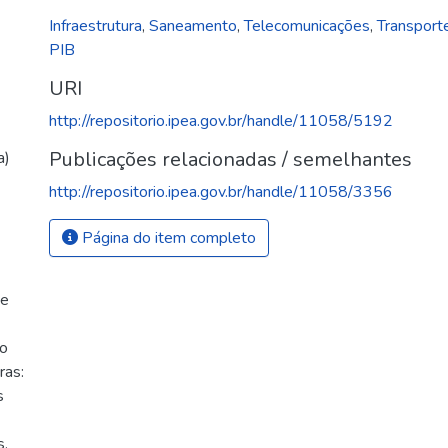
Infraestrutura
,
Saneamento
,
Telecomunicações
,
Transport
PIB
URI
http://repositorio.ipea.gov.br/handle/11058/5192
Publicações relacionadas / semelhantes
a)
http://repositorio.ipea.gov.br/handle/11058/3356
Página do item completo
de
io
ras:
s
s.