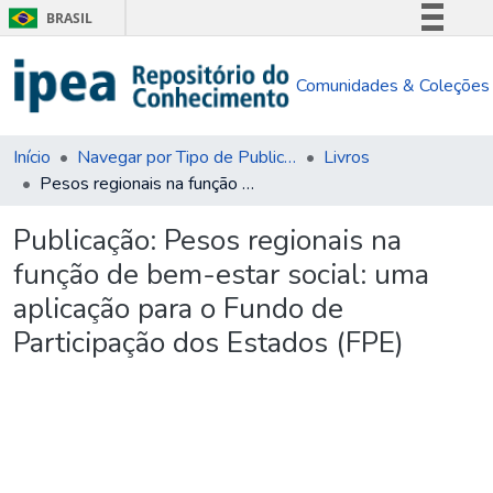
BRASIL
Simplifique!
Comunidades & Coleções
Comunica BR
Participe
Acesso à informação
Início
Navegar por Tipo de Publicação
Livros
Pesos regionais na função de bem-estar social: uma aplicação para o Fundo de Participação dos Estados (FPE)
Legislação
Canais
Publicação:
Pesos regionais na
função de bem-estar social: uma
aplicação para o Fundo de
Participação dos Estados (FPE)