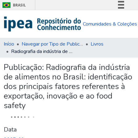
BRASIL
Simplifique!
Comunidades & Coleções
Comunica BR
Participe
Acesso à informação
Início
Navegar por Tipo de Publicação
Livros
Radiografia da indústria de alimentos no Brasil: identificação dos principais fatores referentes à exportação, inovação e ao food safety
Legislação
Canais
Publicação:
Radiografia da indústria
de alimentos no Brasil: identificação
dos principais fatores referentes à
exportação, inovação e ao food
safety
Data