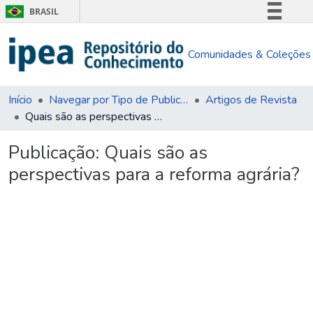
BRASIL
Simplifique!
Comunidades & Coleções
Comunica BR
Participe
Acesso à informação
Início
Navegar por Tipo de Publicação
Artigos de Revista
Quais são as perspectivas para a reforma agrária?
Legislação
Canais
Publicação:
Quais são as
perspectivas para a reforma agrária?