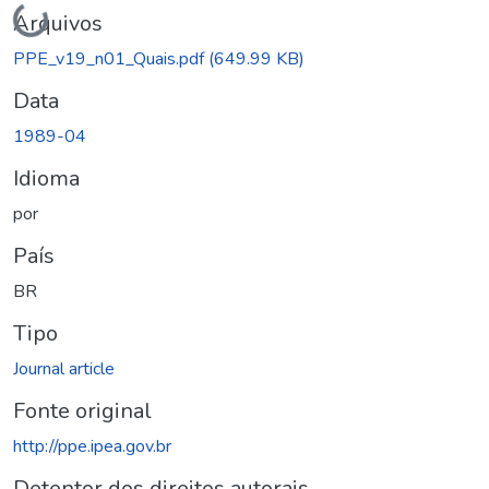
Carregando...
Arquivos
PPE_v19_n01_Quais.pdf
(649.99 KB)
Data
1989-04
Idioma
por
País
BR
Tipo
Journal article
Fonte original
http://ppe.ipea.gov.br
Detentor dos direitos autorais