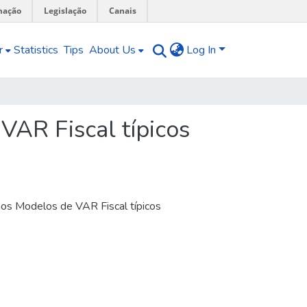
mação
Legislação
Canais
r
Statistics
Tips
About Us
Log In
AR Fiscal típicos
os Modelos de VAR Fiscal típicos