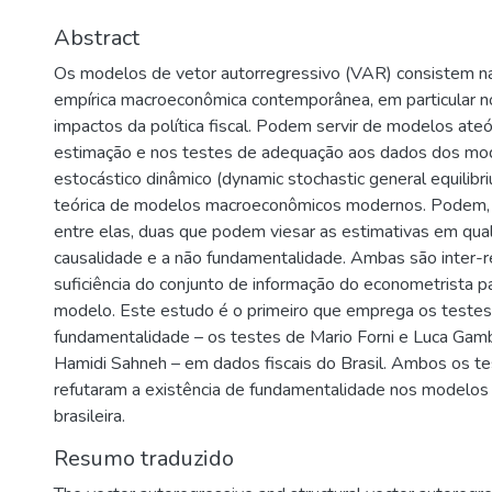
Abstract
Os modelos de vetor autorregressivo (VAR) consistem na
empírica macroeconômica contemporânea, em particular 
impactos da política fiscal. Podem servir de modelos ateó
estimação e nos testes de adequação aos dados dos mode
estocástico dinâmico (dynamic stochastic general equilibr
teórica de modelos macroeconômicos modernos. Podem, t
entre elas, duas que podem viesar as estimativas em qual
causalidade e a não fundamentalidade. Ambas são inter-r
suficiência do conjunto de informação do econometrista p
modelo. Este estudo é o primeiro que emprega os testes 
fundamentalidade – os testes de Mario Forni e Luca Gam
Hamidi Sahneh – em dados fiscais do Brasil. Ambos os t
refutaram a existência de fundamentalidade nos modelos de
brasileira.
Resumo traduzido