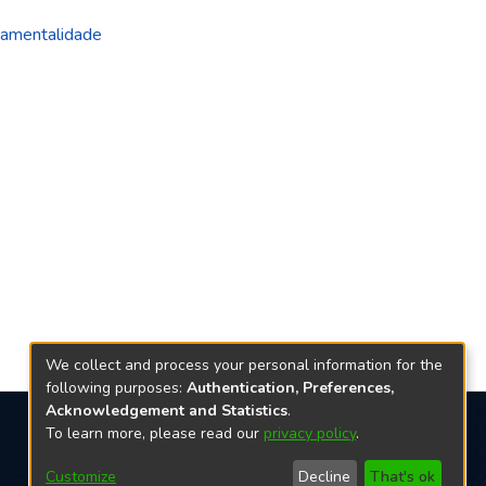
amentalidade
We collect and process your personal information for the
following purposes:
Authentication, Preferences,
Acknowledgement and Statistics
.
To learn more, please read our
privacy policy
.
Redes sociais
Customize
Decline
That's ok