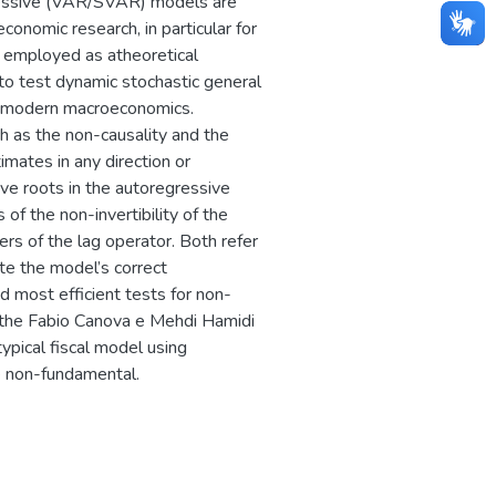
gressive (VAR/SVAR) models are
onomic research, in particular for
e employed as atheoretical
to test dynamic stochastic general
or modern macroeconomics.
h as the non-causality and the
mates in any direction or
ive roots in the autoregressive
of the non-invertibility of the
s of the lag operator. Both refer
ate the model’s correct
d most efficient tests for non-
 the Fabio Canova e Mehdi Hamidi
typical fiscal model using
e non-fundamental.