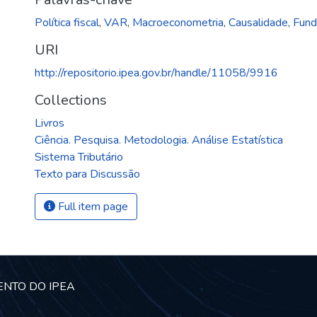
Política fiscal
,
VAR
,
Macroeconometria
,
Causalidade
,
Fund
URI
http://repositorio.ipea.gov.br/handle/11058/9916
Collections
Livros
Ciência. Pesquisa. Metodologia. Análise Estatística
Sistema Tributário
Texto para Discussão
Full item page
ENTO DO IPEA