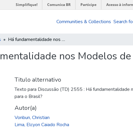
Simplifique!
Comunica BR
Participe
Acesso à infor
Communities & Collections
Search fo
s
Há fundamentalidade nos Modelos de VAR Fiscal típicos para o Brasil?
mentalidade nos Modelos de V
Titulo alternativo
Texto para Discussão (TD) 2555 : Há fundamentalidade n
para o Brasil?
Autor(a)
Vonbun, Christian
Lima, Elcyon Caiado Rocha