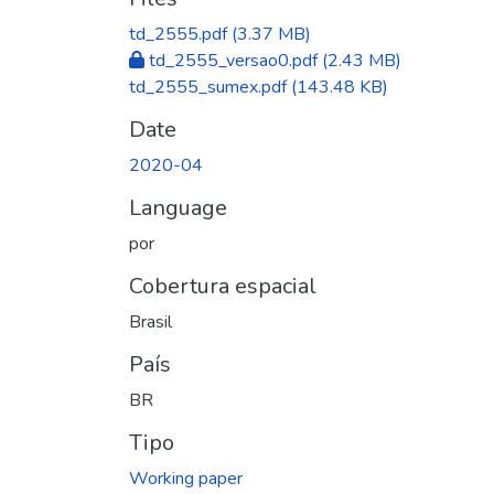
td_2555.pdf
(3.37 MB)
td_2555_versao0.pdf
(2.43 MB)
td_2555_sumex.pdf
(143.48 KB)
Date
2020-04
Language
por
Cobertura espacial
Brasil
País
BR
Tipo
Working paper