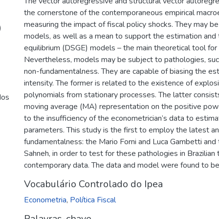
The vector autoregressive and structural vector autore
the cornerstone of the contemporaneous empirical macroec
measuring the impact of fiscal policy shocks. They may b
)
models, as well as a mean to support the estimation and 
equilibrium (DSGE) models – the main theoretical tool f
Nevertheless, models may be subject to pathologies, suc
non-fundamentalness. They are capable of biasing the esti
intensity. The former is related to the existence of explos
polynomials from stationary processes. The latter consists 
dos
moving average (MA) representation on the positive power
to the insufficiency of the econometrician’s data to estim
parameters. This study is the first to employ the latest an
fundamentalness: the Mario Forni and Luca Gambetti and
Sahneh, in order to test for these pathologies in Brazilian 
contemporary data. The data and model were found to b
Vocabulário Controlado do Ipea
Econometria
,
Política Fiscal
Palavras-chave